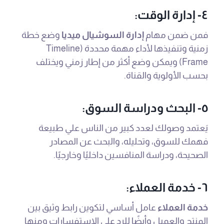
٤- إدارة الوقت:
فمن ضمن مهام
إدارة السوشيال ميديا
وضع خطة
زمنية وتنفيذها لأداء مهمة محددة (Timeline
Frame) ويمكن وضع أكثر من إطار زمني ويختلف
بحسب الأولوية والقناة.
٥- البحث ودراسة السوق:
يَعتمد وصولك لعدد كبير من الناس علي طبيعة
فهمك للسوق، وتحليله، والبحث عن المصادر
الصحيحة، ودراسة المنافسين داخليًا وخارجيًا.
٦- خدمة العملاء:
خدمة العملاء
عامل أساسي لتكوين رابط وثيق بين
المنتج والعميل وأيضًا للرد علي الاستفسارات ومنها