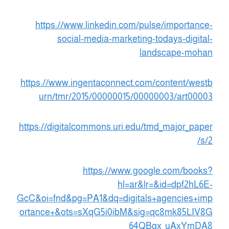
https://www.linkedin.com/pulse/importance-
social-media-marketing-todays-digital-
landscape-mohan
https://www.ingentaconnect.com/content/westb
urn/tmr/2015/00000015/00000003/art00003
https://digitalcommons.uri.edu/tmd_major_paper
s/2/
https://www.google.com/books?
hl=ar&lr=&id=dpf2hL6E-
GcC&oi=fnd&pg=PA1&dq=digitals+agencies+imp
ortance+&ots=sXqG5i0ibM&sig=qc8mk85LIV8G
64QBgx_uAxYmDA8