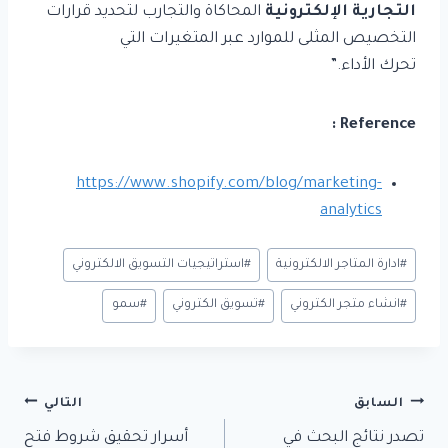
التجارية الإلكترونية
المحاكاة والتجارب لتحديد قرارات
التخصيص المثلى للموارد عبر المتغيرات التي
تحرك الأداء.”
Reference :
https://www.shopify.com/blog/marketing-
analytics
وسوم
#
ادارة المتاجر الالكترونية
#
استراتيجيات التسويق الالكتروني
المقال:
#
انشاء متجر الكتروني
#
تسويق الكتروني
#
سمو
تصفّح
السابق
التالي
المقالات
تصدر نتائج البحث في
أسرار تحقيق شروط فتح